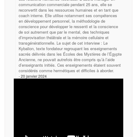
communication commerciale pendant 25 ans, elle se
reconvertit dans les ressources humaines et en tant que
coach interne. Elle utilise notamment ses compétences
en développement personnel, la méthodologie de
conscience pour développer le ressenti et la conscience
de soi autrement que par le mental, des techniques
d’improvisation théâtrale et la mémoire cellulaire et
transgénérationnelle. Le sujet de cet interview : Le
Kybalion, texte fondateur regroupant les enseignements
sacrés délivrés dans les Écoles des Mystères de l’Égypte
Ancienne, ne pouvait autrefois être compris qu’à l’aide
d’enseignants initiés. Ces enseignements étaient souvent
considérés comme hermétiques et difficiles à aborder.
20 janvier 2024