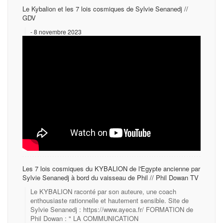
Le Kybalion et les 7 lois cosmiques de Sylvie Senanedj //
GDV
8 novembre 2023
Les 7 lois cosmiques du KYBALION de l'Egypte ancienne par
Sylvie Senanedj à bord du vaisseau de Phil // Phil Dowan TV
Le KYBALION raconté par son auteure, une coach
enthousiaste rationnelle et hautement sensible. Site de
Sylvie Senanedj : https://www.ayeca.fr/ FORMATION de
Phil Dowan : " LA COMMUNICATION