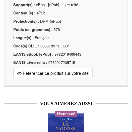
Support(s) :
eBook [ePub], Livre relié
Contenu(s) :
ePub
Protection(s) :
DRM (ePub)
Poids (en grammes) :
576
Langue(s) :
Français
Code(s) CLIL :
3368, 3371, 3831
EAN13 eBook [ePub] :
9782019469443
EAN13 Livre relié :
9782017205715
Référencer ce produit sur votre site
VOUS AIMEREZ AUSSI
Nouveauté