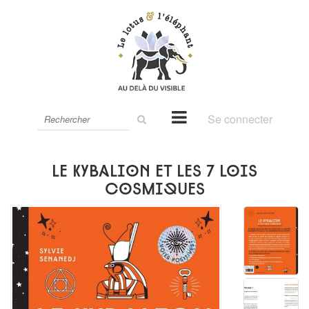
Rechercher
Se connecter
sur
le
site
Le Kybalion et les 7 lois
cosmiques