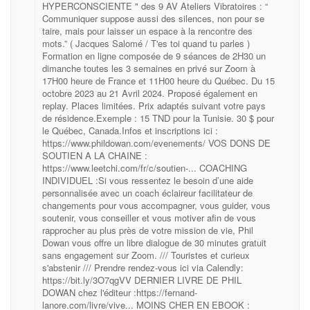
HYPERCONSCIENTE " des 9 AV Ateliers Vibratoires : “
Communiquer suppose aussi des silences, non pour se
taire, mais pour laisser un espace à la rencontre des
mots.” ( Jacques Salomé / T'es toi quand tu parles )
Formation en ligne composée de 9 séances de 2H30 un
dimanche toutes les 3 semaines en privé sur Zoom à
17H00 heure de France et 11H00 heure du Québec. Du 15
octobre 2023 au 21 Avril 2024. Proposé également en
replay. Places limitées. Prix adaptés suivant votre pays
de résidence.Exemple : 15 TND pour la Tunisie. 30 $ pour
le Québec, Canada.Infos et inscriptions ici :
https://www.phildowan.com/evenements/ VOS DONS DE
SOUTIEN A LA CHAINE :
https://www.leetchi.com/fr/c/soutien-... COACHING
INDIVIDUEL :Si vous ressentez le besoin d’une aide
personnalisée avec un coach éclaireur facilitateur de
changements pour vous accompagner, vous guider, vous
soutenir, vous conseiller et vous motiver afin de vous
rapprocher au plus près de votre mission de vie, Phil
Dowan vous offre un libre dialogue de 30 minutes gratuit
sans engagement sur Zoom. /// Touristes et curieux
s'abstenir /// Prendre rendez-vous ici via Calendly:
https://bit.ly/3O7qgVV DERNIER LIVRE DE PHIL
DOWAN chez l'éditeur :https://fernand-
lanore.com/livre/vive... MOINS CHER EN EBOOK :