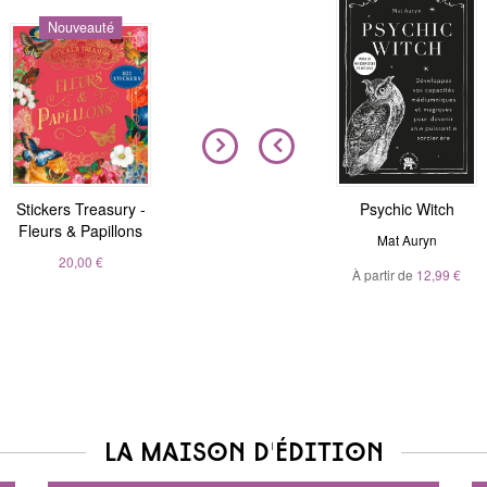
Nouveauté
Nouveauté
Stickers Treasury -
Nous sommes tous
Magic Stickers - Nature
Psychic Witch
Fleurs & Papillons
clairvoyants
André Sanchez
Mat Auryn
Belinda Grace
20,00 €
À partir de
20,00 €
12,99 €
À partir de
5,99 €
La maison d'édition