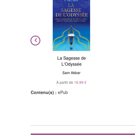
ière
La Sagesse de
Astrologie de l'âme
L'Odyssée
Julie Gorse
,
Christian Maillé
el
Sam Akbar
À partir de
10,99 €
À partir de
16,99 €
Contenu(s) :
ePub