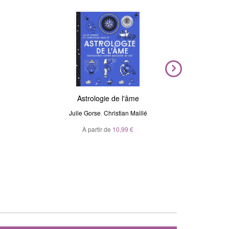
Nouveauté
Magic Stickers - Céleste
Astrologie de l'âme
Voya
N
Julie Gorse
André Sanchez
,
Christian Maillé
Ma
À partir de
20,00 €
10,99 €
À p