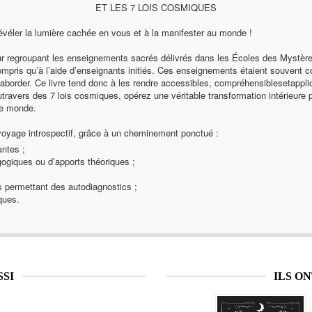
ET LES 7 LOIS COSMIQUES
révéler la lumière cachée en vous et à la manifester au monde !
ur regroupant les enseignements sacrés délivrés dans les Écoles des Mystèr
compris qu’à l’aide d’enseignants initiés. Ces enseignements étaient souvent
à aborder. Ce livre tend donc à les rendre accessibles, compréhensiblesetappli
travers des 7 lois cosmiques, opérez une véritable transformation intérieure 
e monde.
voyage introspectif, grâce à un cheminement ponctué :
antes ;
giques ou d’apports théoriques ;
 permettant des autodiagnostics ;
ques.
SSI
ILS O