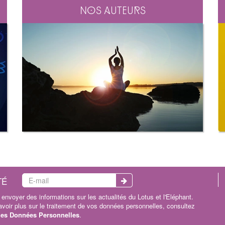
Nos auteurs
TÉ
envoyer des informations sur les actualités du Lotus et l'Eléphant.
oir plus sur le traitement de vos données personnelles, consultez
 les Données Personnelles
.