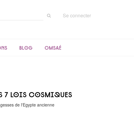
Rechercher
Se connecter
sur
le
site
ons
Blog
Omsaé
es 7 lois cosmiques
agesses de l'Egypte ancienne