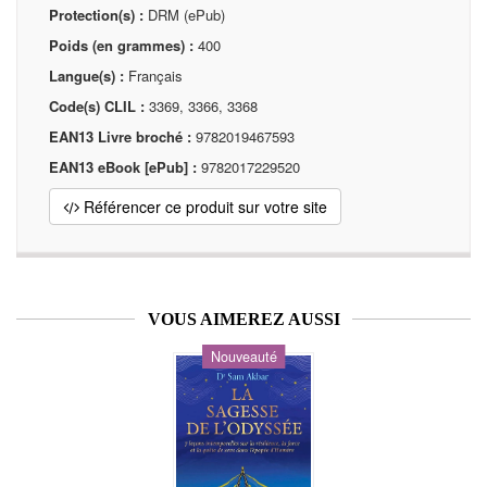
Protection(s) :
DRM (ePub)
Poids (en grammes) :
400
Langue(s) :
Français
Code(s) CLIL :
3369, 3366, 3368
EAN13 Livre broché :
9782019467593
EAN13 eBook [ePub] :
9782017229520
Référencer ce produit sur votre site
VOUS AIMEREZ AUSSI
Nouveauté