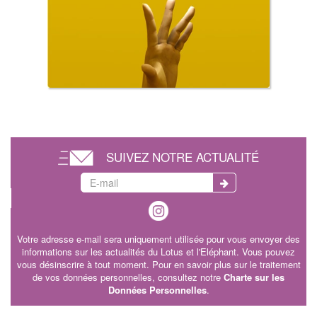
SUIVEZ NOTRE ACTUALITÉ
Votre adresse e-mail sera uniquement utilisée pour vous envoyer des
informations sur les actualités du Lotus et l'Eléphant. Vous pouvez
vous désinscrire à tout moment. Pour en savoir plus sur le traitement
de vos données personnelles, consultez notre
Charte sur les
Données Personnelles
.