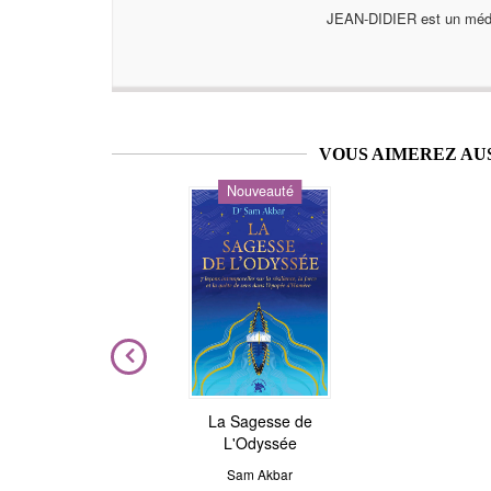
JEAN-DIDIER est un médium
VOUS AIMEREZ AU
Nouveauté
ière
La Sagesse de
Astrologie de l'âme
L'Odyssée
Julie Gorse
,
Christian Maillé
el
Sam Akbar
À partir de
10,99 €