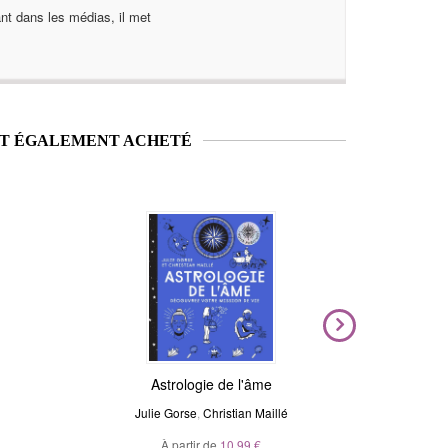
nt dans les médias, il met
NT ÉGALEMENT ACHETÉ
Nouveauté
Magic Stickers - Céleste
Astrologie de l'âme
Voya
N
Julie Gorse
André Sanchez
,
Christian Maillé
Ma
À partir de
20,00 €
10,99 €