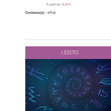
À partir de
16,99 €
Contenu(s) :
ePub
L'édito