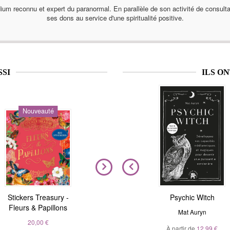
 reconnu et expert du paranormal. En parallèle de son activité de consulta
ses dons au service d'une spiritualité positive.
SSI
ILS O
Nouveauté
Nouveauté
Stickers Treasury -
Nous sommes tous
Magic Stickers - Nature
Psychic Witch
Fleurs & Papillons
clairvoyants
André Sanchez
Mat Auryn
Belinda Grace
20,00 €
À partir de
20,00 €
12,99 €