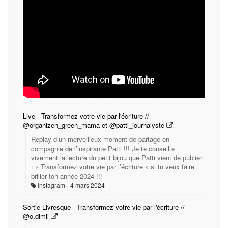
Live - Transformez votre vie par l'écriture //
@organizen_green_mama et @patti_journalyste
Replay d’un merveilleux moment de partage en
compagnie de l’inspirante Patti !!! Je te conseille
vivement la lecture du petit bijou que Patti vient de publier
: « Transformez votre vie par l’écriture » si tu veux faire
briller ton année 2024 !!!
Instagram
4 mars 2024
Sortie Livresque - Transformez votre vie par l'écriture //
@o.dimii