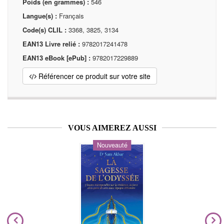
Poids (en grammes) :
546
Langue(s) :
Français
Code(s) CLIL :
3368, 3825, 3134
EAN13 Livre relié :
9782017241478
EAN13 eBook [ePub] :
9782017229889
Référencer ce produit sur votre site
VOUS AIMEREZ AUSSI
Nouveauté