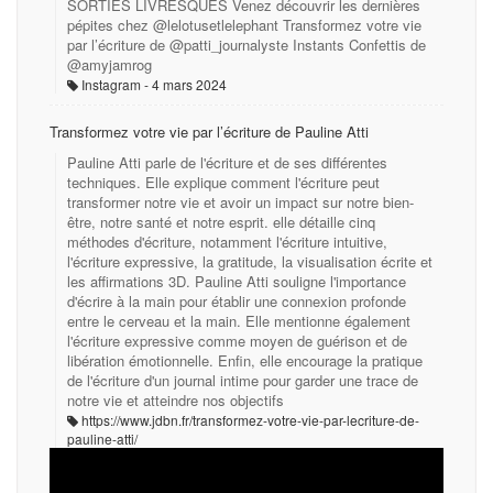
SORTIES LIVRESQUES Venez découvrir les dernières
pépites chez @lelotusetlelephant Transformez votre vie
par l’écriture de @patti_journalyste Instants Confettis de
@amyjamrog
Instagram
4 mars 2024
Transformez votre vie par l’écriture de Pauline Atti
Pauline Atti parle de l'écriture et de ses différentes
techniques. Elle explique comment l'écriture peut
transformer notre vie et avoir un impact sur notre bien-
être, notre santé et notre esprit. elle détaille cinq
méthodes d'écriture, notamment l'écriture intuitive,
l'écriture expressive, la gratitude, la visualisation écrite et
les affirmations 3D. Pauline Atti souligne l'importance
d'écrire à la main pour établir une connexion profonde
entre le cerveau et la main. Elle mentionne également
l'écriture expressive comme moyen de guérison et de
libération émotionnelle. Enfin, elle encourage la pratique
de l'écriture d'un journal intime pour garder une trace de
notre vie et atteindre nos objectifs
https://www.jdbn.fr/transformez-votre-vie-par-lecriture-de-
pauline-atti/