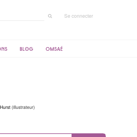
Rechercher
Se connecter
sur
le
site
ons
Blog
Omsaé
 Hurst
(illustrateur)