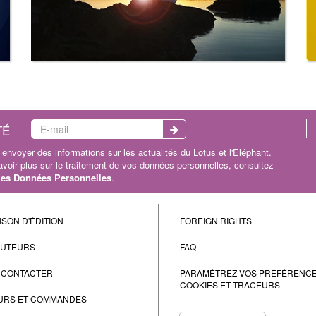
TÉ
envoyer des informations sur les actualités du Lotus et l'Eléphant.
oir plus sur le traitement de vos données personnelles, consultez
 les Données Personnelles
.
ISON D'ÉDITION
FOREIGN RIGHTS
AUTEURS
FAQ
 CONTACTER
PARAMÉTREZ VOS PRÉFÉRENC
COOKIES ET TRACEURS
URS ET COMMANDES