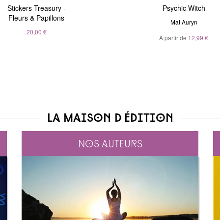
Stickers Treasury -
Nous sommes tous
Magic Stickers - Nature
Psychic Witch
Fleurs & Papillons
clairvoyants
André Sanchez
Mat Auryn
Belinda Grace
20,00 €
À partir de
20,00 €
12,99 €
À partir de
5,99 €
La maison d'édition
Nos auteurs