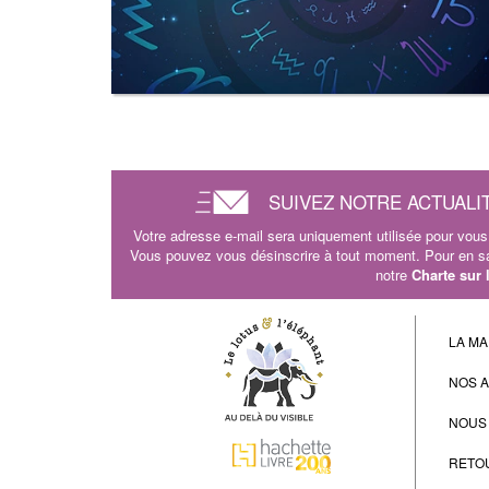
SUIVEZ NOTRE ACTUALI
Votre adresse e-mail sera uniquement utilisée pour vous 
Vous pouvez vous désinscrire à tout moment. Pour en sav
notre
Charte sur
LA MA
NOS 
NOUS
RETO