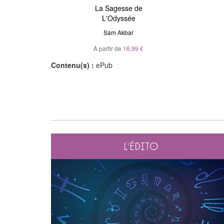
ière
La Sagesse de
Astrologie de l'âme
L'Odyssée
Julie Gorse
,
Christian Maillé
el
Sam Akbar
À partir de
10,99 €
À partir de
16,99 €
Contenu(s) :
ePub
L'édito