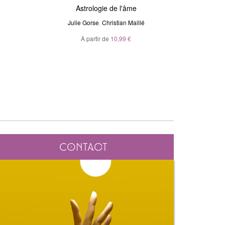
Magic Stickers - Céleste
Astrologie de l'âme
Voya
N
Julie Gorse
André Sanchez
,
Christian Maillé
Ma
À partir de
20,00 €
10,99 €
À p
Contact