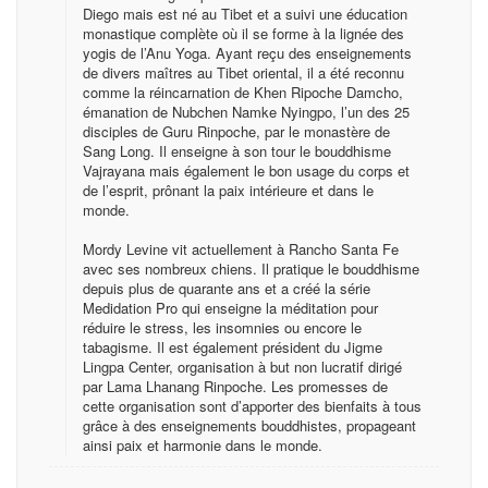
Diego mais est né au Tibet et a suivi une éducation
monastique complète où il se forme à la lignée des
yogis de l’Anu Yoga. Ayant reçu des enseignements
de divers maîtres au Tibet oriental, il a été reconnu
comme la réincarnation de Khen Ripoche Damcho,
émanation de Nubchen Namke Nyingpo, l’un des 25
disciples de Guru Rinpoche, par le monastère de
Sang Long. Il enseigne à son tour le bouddhisme
Vajrayana mais également le bon usage du corps et
de l’esprit, prônant la paix intérieure et dans le
monde.
Mordy Levine vit actuellement à Rancho Santa Fe
avec ses nombreux chiens. Il pratique le bouddhisme
depuis plus de quarante ans et a créé la série
Medidation Pro qui enseigne la méditation pour
réduire le stress, les insomnies ou encore le
tabagisme. Il est également président du Jigme
Lingpa Center, organisation à but non lucratif dirigé
par Lama Lhanang Rinpoche. Les promesses de
cette organisation sont d’apporter des bienfaits à tous
grâce à des enseignements bouddhistes, propageant
ainsi paix et harmonie dans le monde.