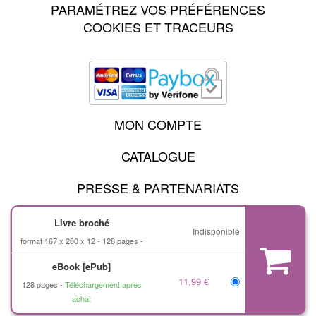
PARAMÉTREZ VOS PRÉFÉRENCES
COOKIES ET TRACEURS
MON COMPTE
CATALOGUE
PRESSE & PARTENARIATS
Livre broché
Indisponible
MENTIONS LÉGALES
format 167 x 200 x 12
128 pages
CHARTE DES DONNÉES PERSONNELLES
eBook [ePub]
CONDITIONS GÉNÉRALES D'UTILISATION
11,99 €
CONDITIONS GÉNÉRALES DE VENTE
128 pages
Téléchargement après
CHARTE DE RÉFÉRENCEMENT
achat