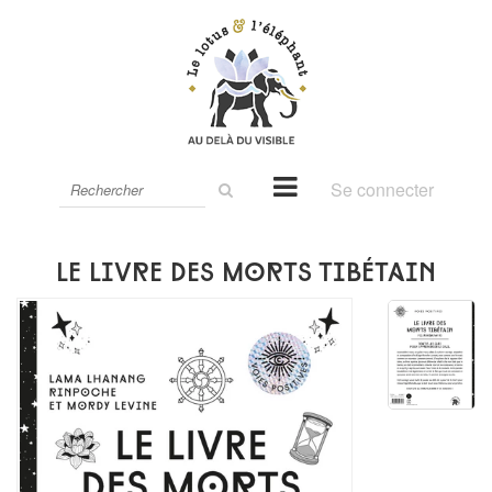
Rechercher
Se connecter
sur
le
site
Le livre des morts tibétain