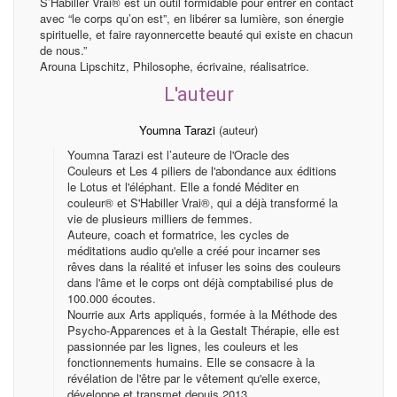
S’Habiller Vrai® est un outil formidable pour entrer en contact
avec “le corps qu’on est”, en libérer sa lumière, son énergie
spirituelle, et faire rayonnercette beauté qui existe en chacun
de nous.”
Arouna Lipschitz, Philosophe, écrivaine, réalisatrice.
L'auteur
Youmna Tarazi
(auteur)
Youmna Tarazi est l’auteure de l'Oracle des
Couleurs et Les 4 piliers de l'abondance aux éditions
le Lotus et l'éléphant. Elle a fondé Méditer en
couleur® et S'Habiller Vrai®, qui a déjà transformé la
vie de plusieurs milliers de femmes.
Auteure, coach et formatrice, les cycles de
méditations audio qu'elle a créé pour incarner ses
rêves dans la réalité et infuser les soins des couleurs
dans l'âme et le corps ont déjà comptabilisé plus de
100.000 écoutes.
Nourrie aux Arts appliqués, formée à la Méthode des
Psycho-Apparences et à la Gestalt Thérapie, elle est
passionnée par les lignes, les couleurs et les
fonctionnements humains. Elle se consacre à la
révélation de l'être par le vêtement qu'elle exerce,
développe et transmet depuis 2013.