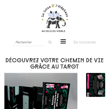
Rechercher
Se connecter
sur
le
site
Découvrez votre chemin de vie
grâce au tarot