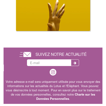
SUIVEZ NOTRE ACTUALITÉ
Votre adresse e-mail sera uniquement utilisée pour vous envoyer des
informations sur les actualités du Lotus et l'Eléphant. Vous pouvez
vous désinscrire à tout moment. Pour en savoir plus sur le traitement
de vos données personnelles, consultez notre
Charte sur les
Données Personnelles
.