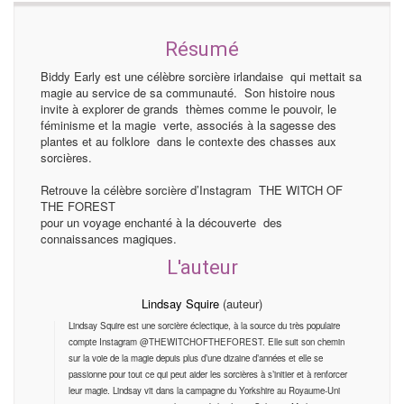
Résumé
Biddy Early est une célèbre sorcière irlandaise qui mettait sa
magie au service de sa communauté. Son histoire nous
invite à explorer de grands thèmes comme le pouvoir, le
féminisme et la magie verte, associés à la sagesse des
plantes et au folklore dans le contexte des chasses aux
sorcières.
Retrouve la célèbre sorcière d’Instagram THE WITCH OF
THE FOREST
pour un voyage enchanté à la découverte des
connaissances magiques.
L'auteur
Lindsay Squire
(auteur)
Lindsay Squire est une sorcière éclectique, à la source du très populaire
compte Instagram @THEWITCHOFTHEFOREST. Elle suit son chemin
sur la voie de la magie depuis plus d’une dizaine d’années et elle se
passionne pour tout ce qui peut aider les sorcières à s’initier et à renforcer
leur magie. Lindsay vit dans la campagne du Yorkshire au Royaume-Uni