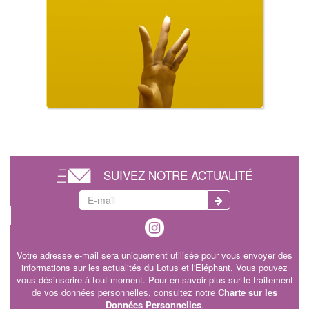
SUIVEZ NOTRE ACTUALITÉ
Votre adresse e-mail sera uniquement utilisée pour vous envoyer des
informations sur les actualités du Lotus et l'Eléphant. Vous pouvez
vous désinscrire à tout moment. Pour en savoir plus sur le traitement
de vos données personnelles, consultez notre
Charte sur les
Données Personnelles
.