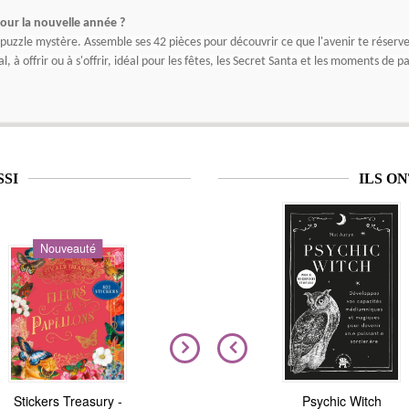
pour la nouvelle année ?
 puzzle mystère. Assemble ses 42 pièces pour découvrir ce que l'avenir te réserve
, à offrir ou à s'offrir, idéal pour les fêtes, les Secret Santa et les moments de 
SSI
ILS O
Nouveauté
Nouveauté
Stickers Treasury -
Nous sommes tous
Magic Stickers - Nature
Psychic Witch