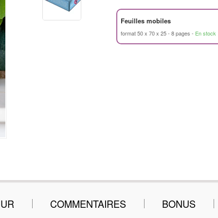
Feuilles mobiles
format 50 x 70 x 25
8 pages
En stock
EUR
COMMENTAIRES
BONUS