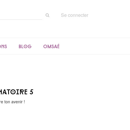
Rechercher
Se connecter
sur
le
site
ons
Blog
Omsaé
natoire 5
e ton avenir !