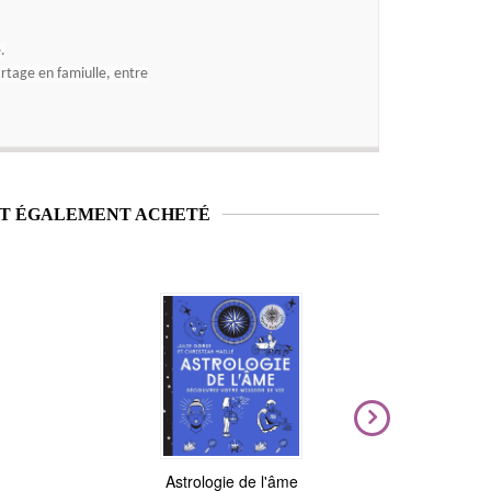
.
partage en famiulle, entre
NT ÉGALEMENT ACHETÉ
Nouveauté
Magic Stickers - Céleste
Astrologie de l'âme
Voya
N