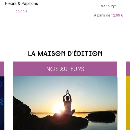
Fleurs & Papillons
clairvoyants
André Sanchez
Mat Auryn
Belinda Grace
20,00 €
À partir de
20,00 €
12,99 €
À partir de
5,99 €
La maison d'édition
Nos auteurs