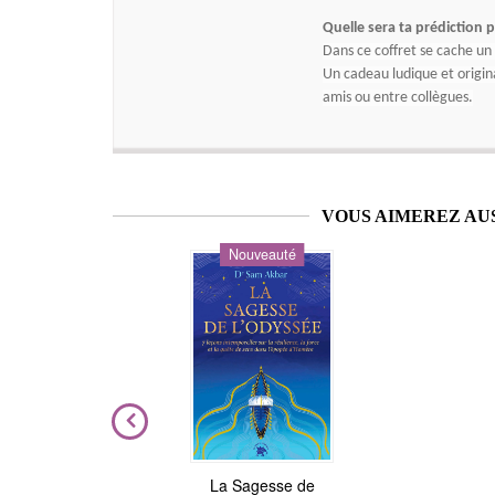
Quelle sera ta prédiction 
Dans ce coffret se cache un
Un cadeau ludique et original
amis ou entre collègues.
VOUS AIMEREZ AU
Nouveauté
ière
La Sagesse de
Astrologie de l'âme