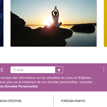
TÉ
envoyer des informations sur les actualités du Lotus et l'Eléphant.
oir plus sur le traitement de vos données personnelles, consultez
 les Données Personnelles
.
ISON D'ÉDITION
FOREIGN RIGHTS