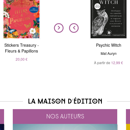
Stickers Treasury -
Nous sommes tous
Magic Stickers - Nature
Psychic Witch
Fleurs & Papillons
clairvoyants
André Sanchez
Mat Auryn
Belinda Grace
20,00 €
À partir de
20,00 €
12,99 €
À partir de
5,99 €
La maison d'édition
Nos auteurs