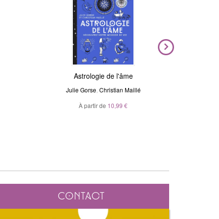
Magic Stickers - Céleste
Astrologie de l'âme
Voya
N
Julie Gorse
André Sanchez
,
Christian Maillé
Ma
À partir de
20,00 €
10,99 €
À p
Contact