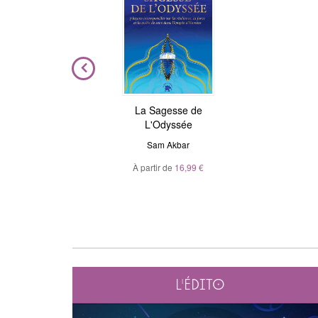
ière
La Sagesse de
Astrologie de l'âme
L'Odyssée
Julie Gorse
,
Christian Maillé
el
Sam Akbar
À partir de
10,99 €
À partir de
16,99 €
L'édito