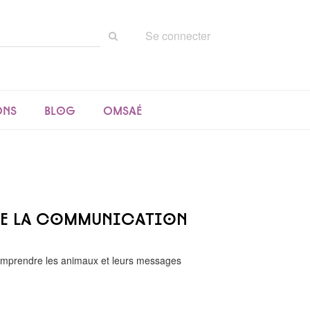
Rechercher
Se connecter
sur
le
site
ons
Blog
Omsaé
 de la communication
comprendre les animaux et leurs messages