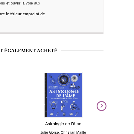
ons et ouvrir la voie aux
re intérieur empreint de
NT ÉGALEMENT ACHETÉ
Nouveauté
Magic Stickers - Céleste
Astrologie de l'âme
Voya
N
Julie Gorse
André Sanchez
,
Christian Maillé