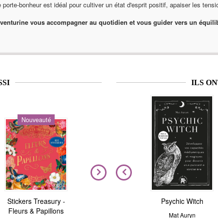
 porte-bonheur est idéal pour cultiver un état d'esprit positif, apaiser les tensi
aventurine vous accompagner au quotidien et vous guider vers un équilib
SSI
ILS O
Nouveauté
Nouveauté
Stickers Treasury -
Nous sommes tous
Magic Stickers - Nature
Psychic Witch
Fleurs & Papillons
clairvoyants
André Sanchez
Mat Auryn