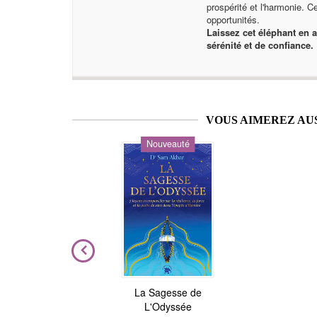
prospérité et l'harmonie. Ce
opportunités.
Laissez cet éléphant en 
sérénité et de confiance.
VOUS AIMEREZ AU
Nouveauté
ière
La Sagesse de
Astrologie de l'âme
L'Odyssée
Julie Gorse
,
Christian Maillé