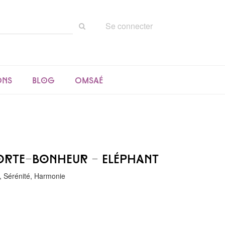
Rechercher
Se connecter
sur
le
site
ons
Blog
Omsaé
orte-bonheur - Eléphant
, Sérénité, Harmonie