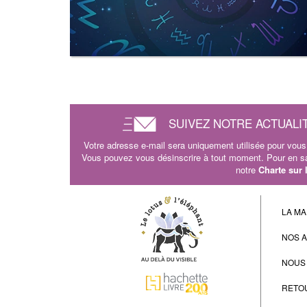
SUIVEZ NOTRE ACTUALI
Votre adresse e-mail sera uniquement utilisée pour vous 
Vous pouvez vous désinscrire à tout moment. Pour en sav
notre
Charte sur
LA MA
NOS 
NOUS
RETO