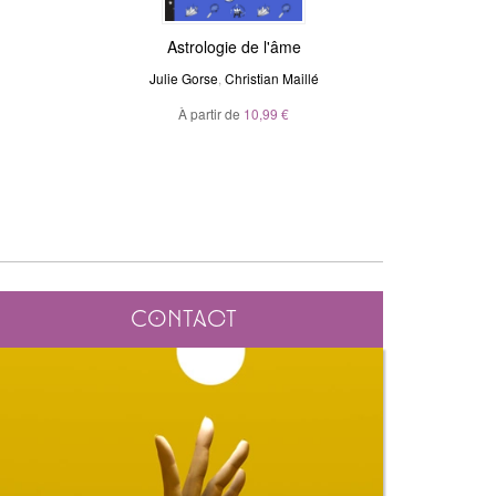
Magic Stickers - Céleste
Astrologie de l'âme
Voya
N
Julie Gorse
André Sanchez
,
Christian Maillé
Ma
À partir de
20,00 €
10,99 €
À p
Contact