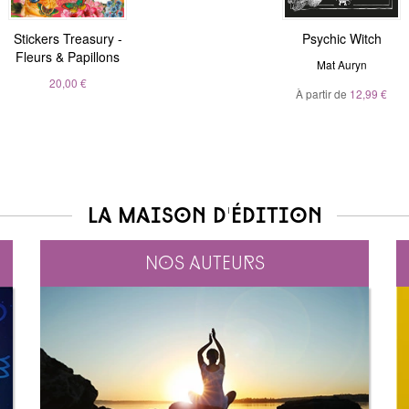
Stickers Treasury -
Nous sommes tous
Magic Stickers - Nature
Psychic Witch
Fleurs & Papillons
clairvoyants
André Sanchez
Mat Auryn
Belinda Grace
20,00 €
À partir de
20,00 €
12,99 €
À partir de
5,99 €
La maison d'édition
Nos auteurs