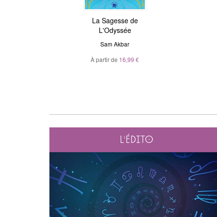
ière
La Sagesse de
Astrologie de l'âme
L'Odyssée
Julie Gorse
,
Christian Maillé
el
Sam Akbar
À partir de
10,99 €
À partir de
16,99 €
L'édito