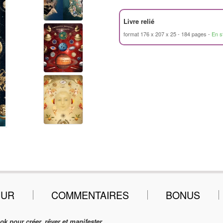
Livre relié
format 176 x 207 x 25
184 pages
En s
EUR
COMMENTAIRES
BONUS
k pour créer, rêver et manifester.