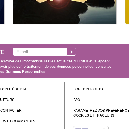
TÉ
envoyer des informations sur les actualités du Lotus et l'Eléphant.
oir plus sur le traitement de vos données personnelles, consultez
 les Données Personnelles
.
ISON D'ÉDITION
FOREIGN RIGHTS
AUTEURS
FAQ
 CONTACTER
PARAMÉTREZ VOS PRÉFÉRENC
COOKIES ET TRACEURS
URS ET COMMANDES