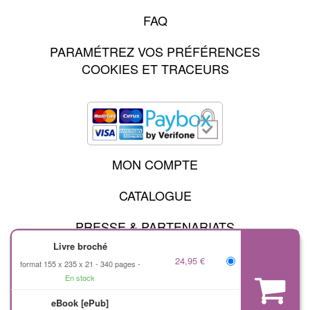
FAQ
PARAMÉTREZ VOS PRÉFÉRENCES
COOKIES ET TRACEURS
MON COMPTE
CATALOGUE
PRESSE & PARTENARIATS
Livre broché
24,95 €
format 155 x 235 x 21
340 pages
MENTIONS LÉGALES
En stock
CHARTE DES DONNÉES PERSONNELLES
eBook [ePub]
CONDITIONS GÉNÉRALES D'UTILISATION