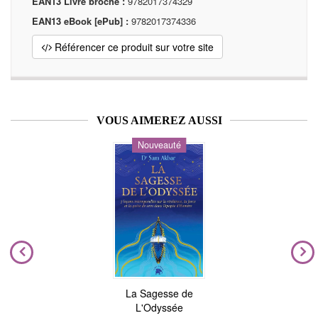
EAN13 Livre broché :
9782017374329
EAN13 eBook [ePub] :
9782017374336
Référencer ce produit sur votre site
VOUS AIMEREZ AUSSI
Nouveauté
La Sagesse de
L'Odyssée