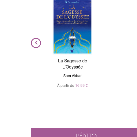
ière
La Sagesse de
Astrologie de l'âme
L'Odyssée
Julie Gorse
,
Christian Maillé
el
Sam Akbar
À partir de
10,99 €
À partir de
16,99 €
L'édito