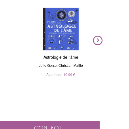
Nouveauté
Magic Stickers - Céleste
Astrologie de l'âme
Voya
N
Julie Gorse
André Sanchez
,
Christian Maillé
Ma
À partir de
20,00 €
10,99 €
À p
Contact