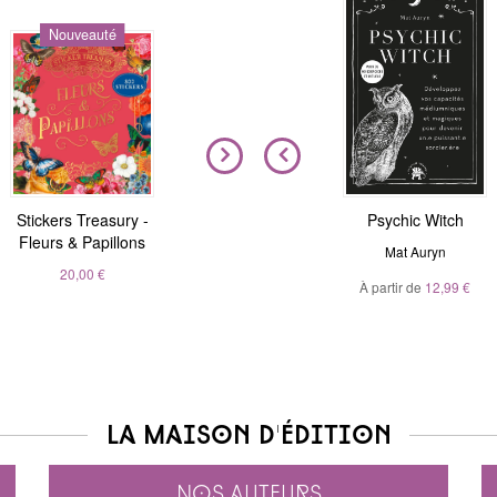
Nouveauté
Nouveauté
Stickers Treasury -
Nous sommes tous
Magic Stickers - Nature
Psychic Witch
Fleurs & Papillons
clairvoyants
André Sanchez
Mat Auryn
Belinda Grace
20,00 €
À partir de
20,00 €
12,99 €
À partir de
5,99 €
La maison d'édition
Nos auteurs