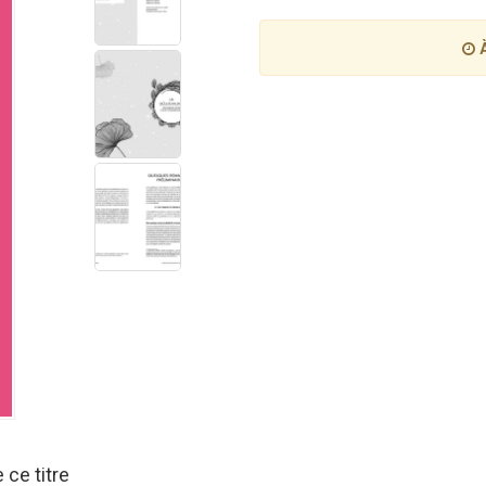
À
 ce titre