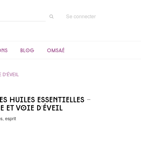
Rechercher
Se connecter
sur
le
site
ons
Blog
Omsaé
 D'ÉVEIL
es huiles essentielles -
e et voie d'éveil
s, esprit