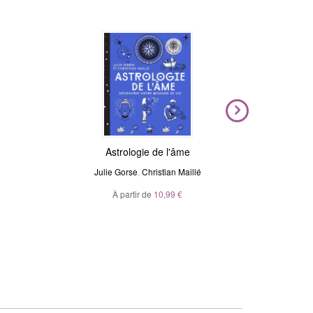
Nouveauté
Magic Stickers - Céleste
Astrologie de l'âme
Voya
N
Julie Gorse
André Sanchez
,
Christian Maillé
Ma
À partir de
20,00 €
10,99 €
À p