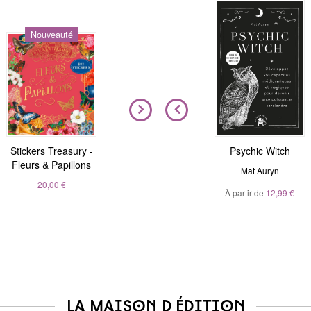
Nouveauté
Nouveauté
Stickers Treasury -
Nous sommes tous
Magic Stickers - Nature
Psychic Witch
Fleurs & Papillons
clairvoyants
André Sanchez
Mat Auryn
Belinda Grace
20,00 €
À partir de
20,00 €
12,99 €
À partir de
5,99 €
La maison d'édition