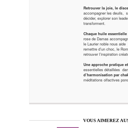
Retrouver la joie, le dis
accompagner les deuils, se 
décider, explorer son lead
transforment.
Chaque huile essentiell
rose de Damas accompagne 
le Laurier noble nous aide
remettre d’un choc, le Roma
retrouver l’inspiration créatr
Une approche pratique et 
essentielles détaillées da
d’harmonisation par cha
méditations olfactives ponc
VOUS AIMEREZ AU