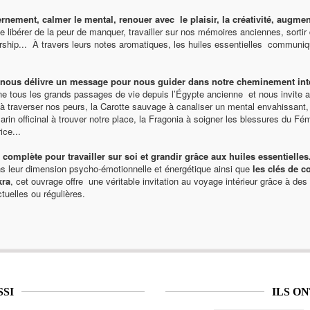
cernement, calmer le mental, renouer avec le plaisir, la créativité, augmen
libérer de la peur de manquer, travailler sur nos mémoires anciennes, sortir 
ership... À travers leurs notes aromatiques, les huiles essentielles communi
e nous délivre un message pour nous guider dans notre cheminement int
tous les grands passages de vie depuis l’Égypte ancienne et nous invite au 
 à traverser nos peurs, la Carotte sauvage à canaliser un mental envahissant
rin officinal à trouver notre place, la Fragonia à soigner les blessures du Fé
ice...
complète pour travailler sur soi et grandir grâce aux huiles essentielles
ns leur dimension psycho-émotionnelle et énergétique ainsi que
les clés de c
kra
, cet ouvrage offre une véritable invitation au voyage intérieur grâce à de
tuelles ou régulières.
SSI
ILS O