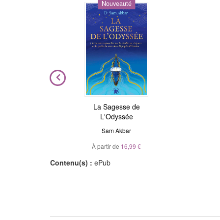
Nouveauté
ière
La Sagesse de
Astrologie de l'âme
L'Odyssée
Julie Gorse
,
Christian Maillé
el
Sam Akbar
À partir de
10,99 €
À partir de
16,99 €
Contenu(s) :
ePub