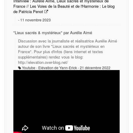
Interview : Aurélie Aimé, Lieux sacrés et mystérieux de
France // Les Voies de la Beauté et de l'Harmonie : Le blog
de Patricia Penot
11 novembre 2023
"Lieux sacrés & mystérieux" par Aurélie Aimé
Discussion avec la journaliste et réalisatrice Aurélie Aimé
autour de son livre "Lieux sacrés et mystérieux en
France". Pour plus d'infos (liens internet et textes
supplémentaires) rendez vous le blog:
http://elevation.over-blog.net/
Youtube - Elévation de Yann-Erick
21 décembre 2022