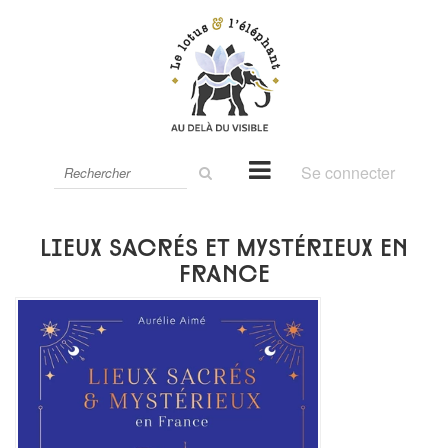
Rechercher
Se connecter
sur
le
site
Lieux sacrés et mystérieux en
France