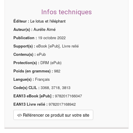
Infos techniques
Éditeur :
Le lotus et l'éléphant
Auteur(s) :
Aurélie Aimé
Publication :
19 octobre 2022
Support(s) :
eBook [ePub], Livre relié
Contenu(s) :
ePub
Protection(s) :
DRM (ePub)
Poids (en grammes) :
982
Langue(s) :
Français
Code(s) CLIL :
3368, 3718, 3813
EAN13 eBook [ePub] :
9782017166047
EAN13 Livre relié :
9782017168942
Référencer ce produit sur votre site