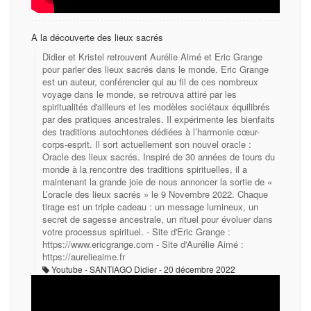
A la découverte des lieux sacrés
Didier et Kristel retrouvent Aurélie Aimé et Eric Grange
pour parler des lieux sacrés dans le monde. Eric Grange
est un auteur, conférencier qui au fil de ces nombreux
voyage dans le monde, se retrouva attiré par les
spiritualités d'ailleurs et les modèles sociétaux équilibrés
par des pratiques ancestrales. Il expérimente les bienfaits
des traditions autochtones dédiées à l’harmonie cœur-
corps-esprit. Il sort actuellement son nouvel oracle :
Oracle des lieux sacrés. Inspiré de 30 années de tours du
monde à la rencontre des traditions spirituelles, il a
maintenant la grande joie de nous annoncer la sortie de «
L’oracle des lieux sacrés » le 9 Novembre 2022. Chaque
tirage est un triple cadeau : un message lumineux, un
secret de sagesse ancestrale, un rituel pour évoluer dans
votre processus spirituel. - Site d'Eric Grange :
https://www.ericgrange.com - Site d'Aurélie Aimé :
https://aurelieaime.fr
Youtube - SANTIAGO Didier
20 décembre 2022