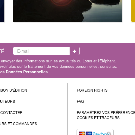
TÉ
envoyer des informations sur les actualités du Lotus et l'Eléphant.
oir plus sur le traitement de vos données personnelles, consultez
 les Données Personnelles
.
ISON D'ÉDITION
FOREIGN RIGHTS
AUTEURS
FAQ
 CONTACTER
PARAMÉTREZ VOS PRÉFÉRENC
COOKIES ET TRACEURS
URS ET COMMANDES