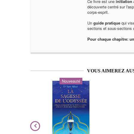
Ce livre est une
initiatio
découverte centré sur l'aspe
corps-esprit.
Un
guide pratique
qui vis
sections et sous-sections 
Pour chaque chapitre: un 
VOUS AIMEREZ AU
Nouveauté