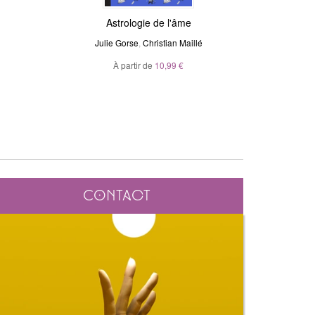
Magic Stickers - Céleste
Astrologie de l'âme
Voya
N
Julie Gorse
André Sanchez
,
Christian Maillé
Ma
À partir de
20,00 €
10,99 €
À p
Contact