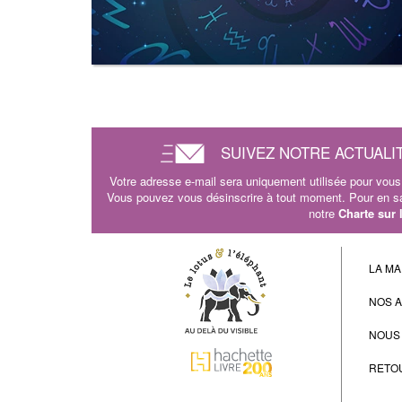
SUIVEZ NOTRE ACTUALI
Votre adresse e-mail sera uniquement utilisée pour vous 
Vous pouvez vous désinscrire à tout moment. Pour en sav
notre
Charte sur
LA MA
NOS 
NOUS
RETO