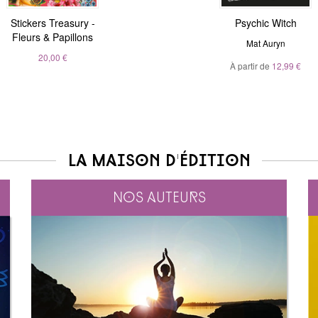
Stickers Treasury -
Nous sommes tous
Magic Stickers - Nature
Psychic Witch
Fleurs & Papillons
clairvoyants
André Sanchez
Mat Auryn
Belinda Grace
20,00 €
À partir de
20,00 €
12,99 €
À partir de
5,99 €
La maison d'édition
Nos auteurs