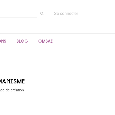
Rechercher
Se connecter
sur
le
site
ons
Blog
Omsaé
manisme
ace de création