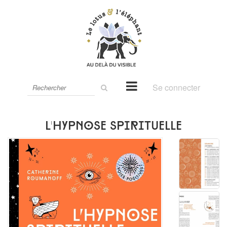
Rechercher
Se connecter
sur
le
site
L'hypnose spirituelle