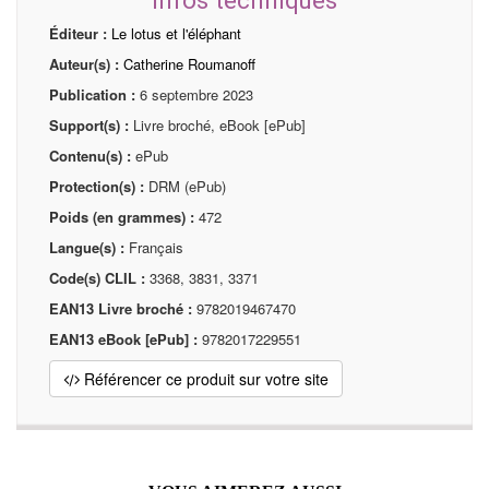
Éditeur :
Le lotus et l'éléphant
Auteur(s) :
Catherine Roumanoff
Publication :
6 septembre 2023
Support(s) :
Livre broché, eBook [ePub]
Contenu(s) :
ePub
Protection(s) :
DRM (ePub)
Poids (en grammes) :
472
Langue(s) :
Français
Code(s) CLIL :
3368, 3831, 3371
EAN13 Livre broché :
9782019467470
EAN13 eBook [ePub] :
9782017229551
Référencer ce produit sur votre site