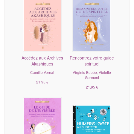
Accédez aux Archives
Rencontrez votre guide
Akashiques
spirituel
Camille Vernat
Virginie Bobée
,
Violette
Germont
21,95 €
21,95 €