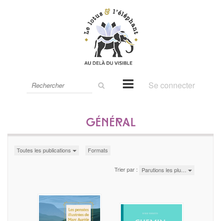
Rechercher
Se connecter
sur
le
site
Général
Toutes les publications
Formats
Trier par :
Parutions les plu…