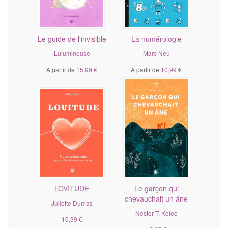
Le guide de l'invisible
La numérologie
Lulumineuse
Marc Neu
À partir de
15,99 €
À partir de
10,99 €
LOVITUDE
Le garçon qui
chevauchait un âne
Juliette Dumas
Nestor T. Kolee
10,99 €